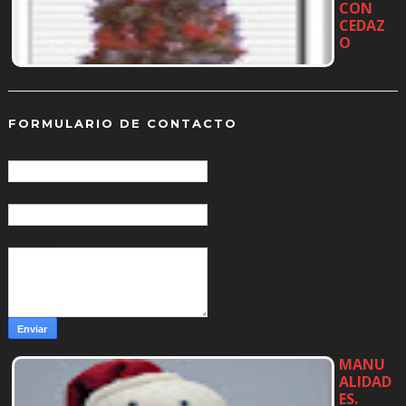
CON
CEDAZ
O
…
FORMULARIO DE CONTACTO
Nombre
Correo electrónico
*
Mensaje
*
MANU
ALIDAD
ES.