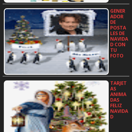
GENER
ADOR
DE
POSTA
LES DE
NAVIDA
D CON
TU
FOTO
…
TARJET
AS
ANIMA
DAS
FELIZ
NAVIDA
D
…