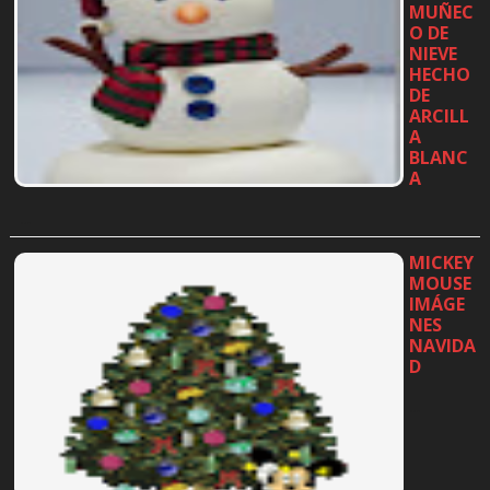
MUÑEC
O DE
NIEVE
HECHO
DE
ARCILL
A
BLANC
A
…
MICKEY
MOUSE
IMÁGE
NES
NAVIDA
D
…