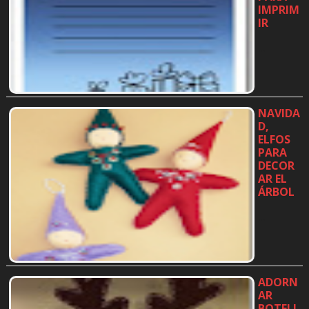
IMPRIM
IR
…
NAVIDA
D,
ELFOS
PARA
DECOR
AR EL
ÁRBOL
…
ADORN
AR
BOTELL