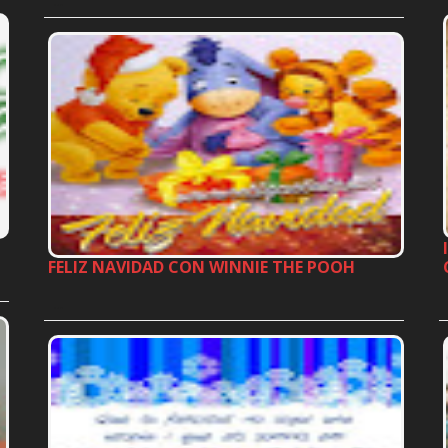
…
FELIZ NAVIDAD CON WINNIE THE POOH
…