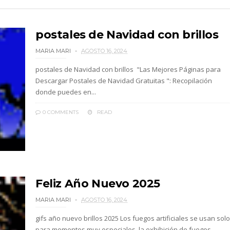
postales de Navidad con brillos
MARIA MARI
AGOSTO 16, 2024
postales de Navidad con brillos "Las Mejores Páginas para
Descargar Postales de Navidad Gratuitas ": Recopilación
donde puedes en...
0 COMMENTS
READ
Feliz Año Nuevo 2025
MARIA MARI
AGOSTO 16, 2024
gifs año nuevo brillos 2025 Los fuegos artificiales se usan solo
para momentos muy especiales, la exhibición de fuegos