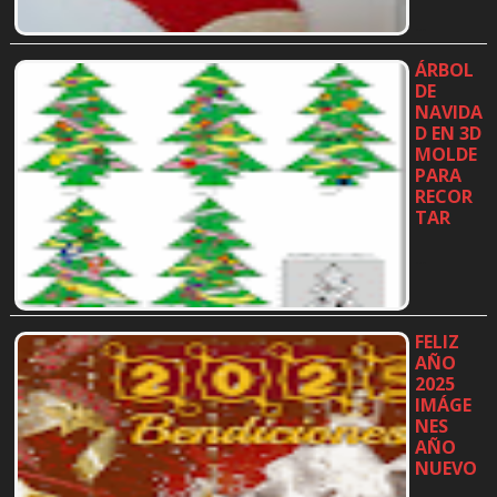
…
ÁRBOL
DE
NAVIDA
D EN 3D
MOLDE
PARA
RECOR
TAR
…
FELIZ
AÑO
2025
IMÁGE
NES
AÑO
NUEVO