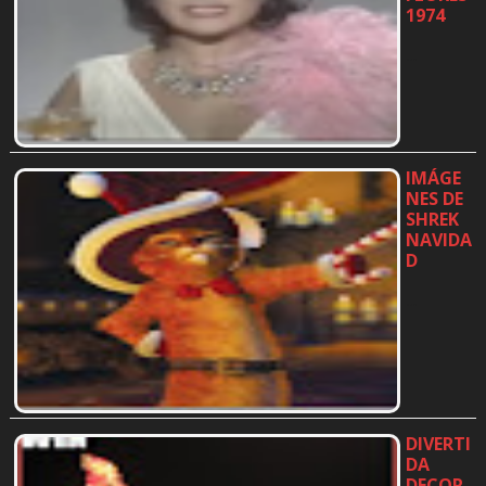
1974
…
IMÁGE
NES DE
SHREK
NAVIDA
D
…
DIVERTI
DA
DECOR