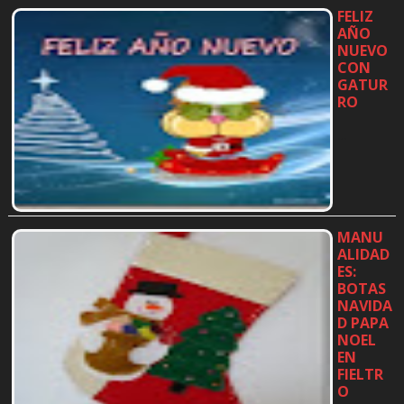
FELIZ
AÑO
NUEVO
CON
GATUR
RO
…
MANU
ALIDAD
ES:
BOTAS
NAVIDA
D PAPA
NOEL
EN
FIELTR
O