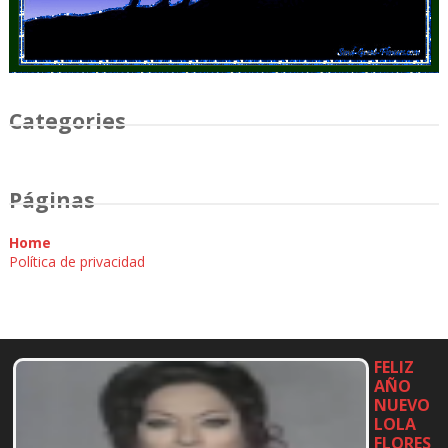
Categories
Páginas
Home
Política de privacidad
FELIZ
AÑO
NUEVO
LOLA
FLORES