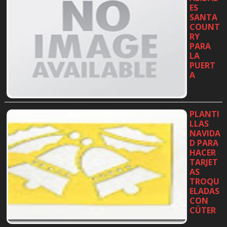
ES
SANTA
COUNT
RY
PARA
LA
PUERT
A
…
PLANTI
LLAS
NAVIDA
D PARA
HACER
TARJET
AS
TROQU
ELADAS
CON
CÚTER