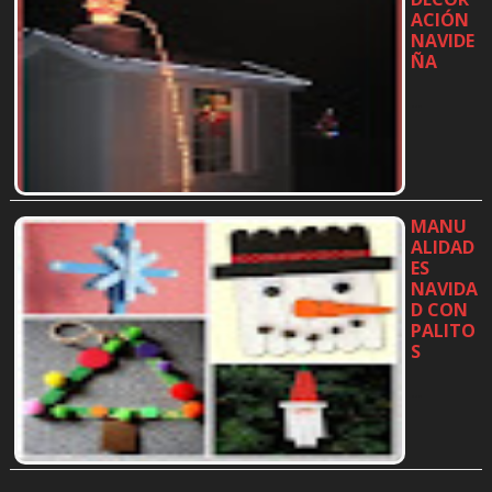
ACIÓN
NAVIDE
ÑA
…
MANU
ALIDAD
ES
NAVIDA
D CON
PALITO
S
…