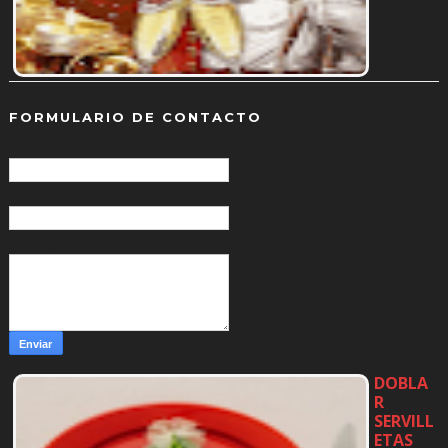
…
FORMULARIO DE CONTACTO
Nombre
Correo electrónico
*
Mensaje
*
DOBLA
R
SERVILL
ETAS